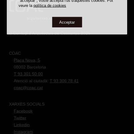
"acceptar", vostè accepta l'ús d'aquestes cookies. Pot
veure la
política de cookies
Premis/Reconeixements
Acceptar
PREMIADES
CATALOGADES
DESAPAREGUDES
TOTES LES OBRES
© Col·legi d'Arquitectes de Catalunya 2026
COAC
Plaça Nova, 5
08002 Barcelona
T 93 301 50 00
Atenció al ciutadà:
T 93 306 78 41
coac@coac.cat
BÚSTIA SUGGERIMENTS
XARXES SOCIALS
Facebook
Twitter
Linkedin
Instagram