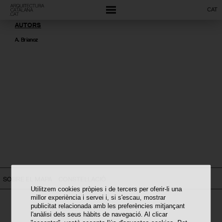
CAT
AUTORS
A. Brianoz
SOBRE EL MAPA
CONSTEL·LACIÓ
Utilitzem cookies pròpies i de tercers per oferir-li una
millor experiència i servei i, si s'escau, mostrar
publicitat relacionada amb les preferències mitjançant
l'anàlisi dels seus hàbits de navegació. Al clicar