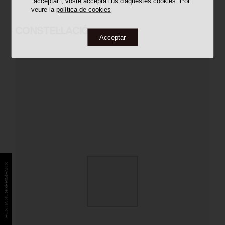
"acceptar", vostè accepta l'ús d'aquestes cookies. Pot
veure la
política de cookies
CONSTEL·LACIÓ
Acceptar
BÚSTIA SUGGERIMENTS