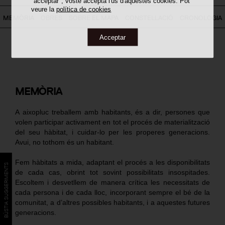
"acceptar", vostè accepta l'ús d'aquestes cookies. Pot
veure la
política de cookies
MEMÒRIA
OBRES
SOBRE EL MAPA
CONSTEL·LACIÓ
CRONOLOGIA
Acceptar
MEMÒRIA
A aixopluc treballem amb habitants, és a dir, persones que 
volen participar activament en tot el procés de materialització 
del seu hàbitat, i cuidar-lo per les properes generacions. 
Avui, no tothom és un habitant. 
Fem hàbitats a mida, adaptant el procés a les disponibilitats 
BÚSTIA SUGGERIMENTS
de cada cas, obrint tot sovint possibilitats insospitades. 
Escoltem i desvetllem de manera crítica les necessitats de 
cada persona i de cada lloc, incorporant sempre el bé de la 
comunitat, a d’altres possibles habitants, i a aquestes futures 
generacions. 