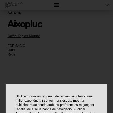
CAT
AUTORS
Aixopluc
David Tapias Monné
FORMACIÓ
2009
Reus
Utilitzem cookies pròpies i de tercers per oferir-li una
millor experiència i servei i, si s'escau, mostrar
publicitat relacionada amb les preferències mitjançant
l'anàlisi dels seus hàbits de navegació. Al clicar