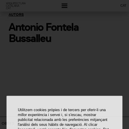
CAT
AUTORS
Antonio Fontela
Bussalleu
Utilitzem cookies pròpies i de tercers per oferir-li una
millor experiència i servei i, si s'escau, mostrar
publicitat relacionada amb les preferències mitjançant
OBRES
SOBRE EL MAPA
CONSTEL·LACIÓ
l'anàlisi dels seus hàbits de navegació. Al clicar