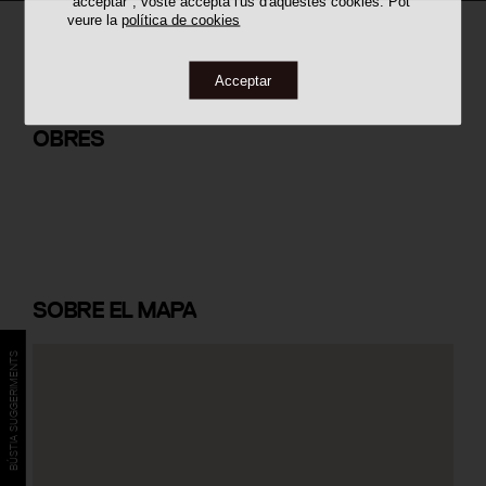
"acceptar", vostè accepta l'ús d'aquestes cookies. Pot
veure la
política de cookies
Acceptar
Reconversió en Teatre del Palau de
l'Agricultura
OBRES
SOBRE
EL MAPA
BÚSTIA SUGGERIMENTS