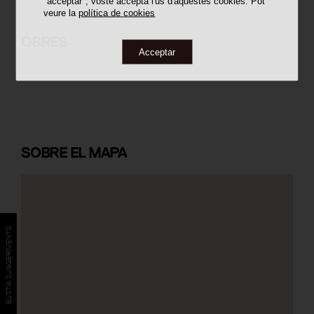
"acceptar", vostè accepta l'ús d'aquestes cookies. Pot
veure la
política de cookies
Habitatges Vallcarca
OBRES
Acceptar
SOBRE
EL MAPA
BÚSTIA SUGGERIMENTS