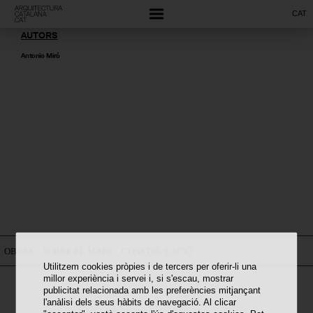
CAT
AUTORS
Antonio Miró
OBRES
SOBRE EL MAPA
CONSTEL·LACIÓ
Utilitzem cookies pròpies i de tercers per oferir-li una
millor experiència i servei i, si s'escau, mostrar
publicitat relacionada amb les preferències mitjançant
l'anàlisi dels seus hàbits de navegació. Al clicar