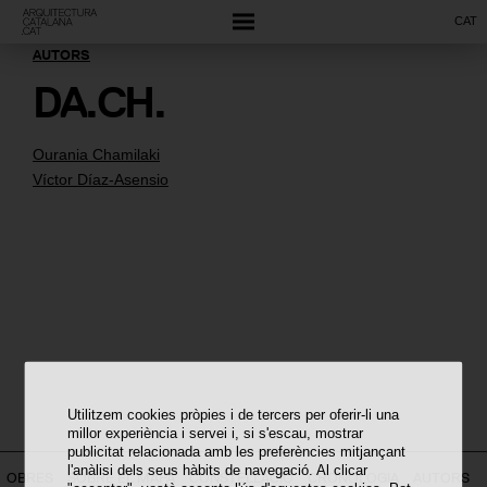
CAT
AUTORS
DA.CH.
Ourania Chamilaki
Víctor Díaz-Asensio
Utilitzem cookies pròpies i de tercers per oferir-li una
millor experiència i servei i, si s'escau, mostrar
publicitat relacionada amb les preferències mitjançant
l'anàlisi dels seus hàbits de navegació. Al clicar
OBRES
SOBRE EL MAPA
CONSTEL·LACIÓ
CRONOLOGIA
AUTORS