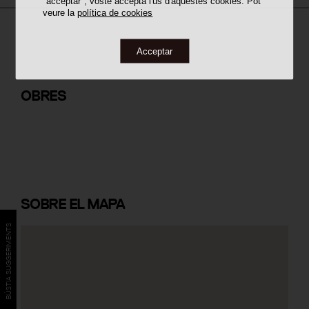
"acceptar", vostè accepta l'ús d'aquestes cookies. Pot
veure la
política de cookies
Acceptar
Casa Tres Patis
OBRES
SOBRE
EL MAPA
BÚSTIA SUGGERIMENTS