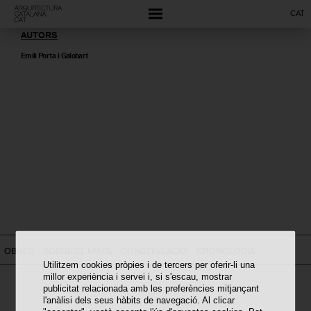
CAT
AUTORS
Emili Porta i Galobart
OBRES
SOBRE EL MAPA
CONSTEL·LACIÓ
CRONOLOGIA
Utilitzem cookies pròpies i de tercers per oferir-li una
millor experiència i servei i, si s'escau, mostrar
publicitat relacionada amb les preferències mitjançant
l'anàlisi dels seus hàbits de navegació. Al clicar