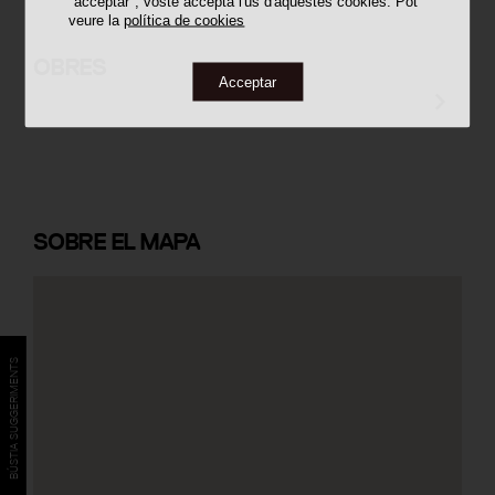
"acceptar", vostè accepta l'ús d'aquestes cookies. Pot
veure la
política de cookies
Cementiri Municipal de Berga
OBRES
Acceptar
SOBRE
EL MAPA
BÚSTIA SUGGERIMENTS