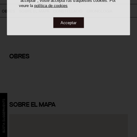
"acceptar", vostè accepta l'ús d'aquestes cookies. Pot
veure la
política de cookies
OBRES
SOBRE EL MAPA
CONSTEL·LACIÓ
CRONOLOGIA
Acceptar
Rehabilitació de l'Església de Sant
Pere de Corbera d'Ebre
OBRES
BÚSTIA SUGGERIMENTS
SOBRE
EL MAPA