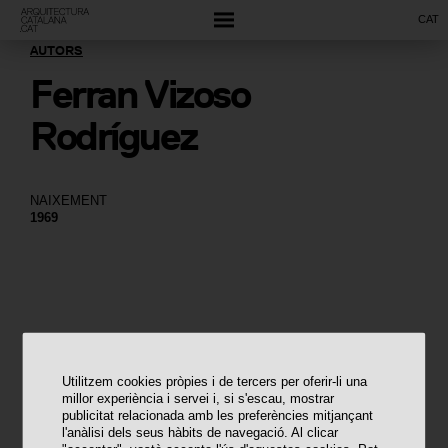
CAT
AUTORS
Ferran Vizoso
Rodríguez
NAIXEMENT
1969
Utilitzem cookies pròpies i de tercers per oferir-li una
millor experiència i servei i, si s'escau, mostrar
publicitat relacionada amb les preferències mitjançant
l'anàlisi dels seus hàbits de navegació. Al clicar