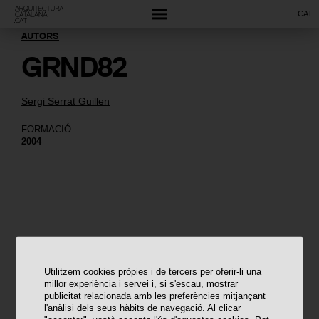
CAT
AUTORS
GRND82
Sergi Serrat Guillen
FORMACIÓ
2004
Utilitzem cookies pròpies i de tercers per oferir-li una
millor experiència i servei i, si s'escau, mostrar
publicitat relacionada amb les preferències mitjançant
l'anàlisi dels seus hàbits de navegació. Al clicar