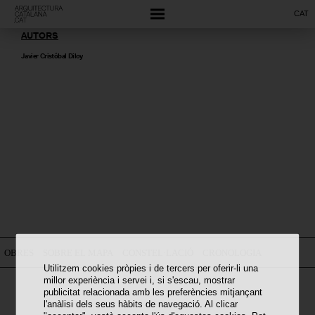
CAT
AUTORS
Javier Cristóbal Diloy
OBRES
SOBRE EL MAPA
CONSTEL·LACIÓ
CRONOLOGIA
Utilitzem cookies pròpies i de tercers per oferir-li una
millor experiència i servei i, si s'escau, mostrar
publicitat relacionada amb les preferències mitjançant
l'anàlisi dels seus hàbits de navegació. Al clicar