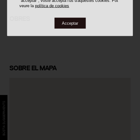
"acceptar", vostè accepta l'ús d'aquestes cookies. Pot
veure la
política de cookies
Escola Bressol Municipal la Filadora
OBRES
Acceptar
SOBRE
EL MAPA
BÚSTIA SUGGERIMENTS