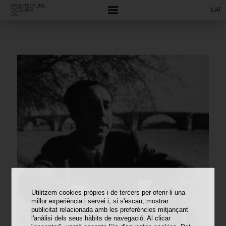
CAT
Utilitzem cookies pròpies i de tercers per oferir-li una
millor experiència i servei i, si s'escau, mostrar
publicitat relacionada amb les preferències mitjançant
l'anàlisi dels seus hàbits de navegació. Al clicar