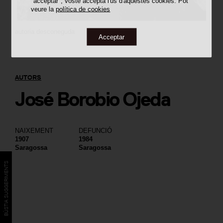
"acceptar", vostè accepta l'ús d'aquestes cookies. Pot
veure la
política de cookies
autoria desconeguda
Acceptar
AUTORS
José Borobio Ojeda
NAIXEMENT
DEFUNCIÓ
1907
1984
Saragossa
Saragossa
BÚSTIA SUGGERIMENTS