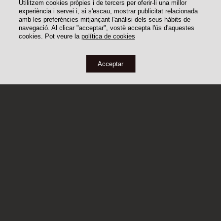
Utilitzem cookies pròpies i de tercers per oferir-li una millor
experiència i servei i, si s'escau, mostrar publicitat relacionada
amb les preferències mitjançant l'anàlisi dels seus hàbits de
navegació. Al clicar "acceptar", vostè accepta l'ús d'aquestes
cookies. Pot veure la
política de cookies
Acceptar