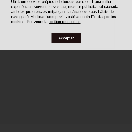
Utilitzem cookies pròpies i de tercers per oferir-li una millor
experiència i servei i, si s'escau, mostrar publicitat relacionada
amb les preferències mitjançant l'anàlisi dels seus hàbits de
navegació. Al clicar "acceptar", vostè accepta l'ús d'aquestes
cookies. Pot veure la
política de cookies
Acceptar