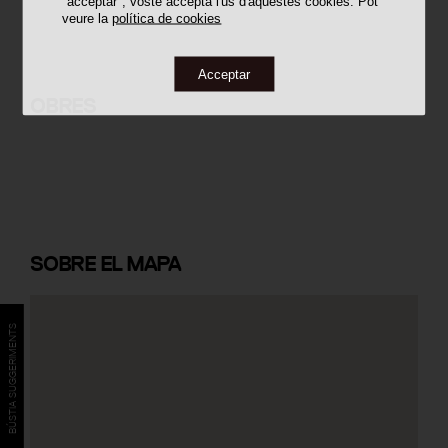
"acceptar", vostè accepta l'ús d'aquestes cookies. Pot
veure la
política de cookies
Acceptar
Casa 0006
OBRES
SOBRE
EL MAPA
BÚSTIA SUGGERIMENTS