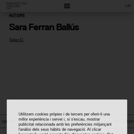
CAT
AUTORS
Sara Ferran Ballús
Taller11
Utilitzem cookies pròpies i de tercers per oferir-li una
millor experiència i servei i, si s'escau, mostrar
OBRES
SOBRE EL MAPA
CONSTEL·LACIÓ
CRONOLOGIA
SOCIETAT
publicitat relacionada amb les preferències mitjançant
l'anàlisi dels seus hàbits de navegació. Al clicar