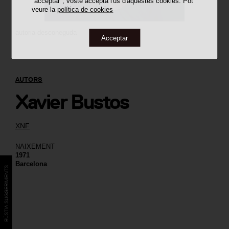
"acceptar", vostè accepta l'ús d'aquestes cookies. Pot
veure la
política de cookies
autoria desconeguda
Acceptar
AUTORS
Xavier Bustos
XNF
NAIXEMENT
1971
Barcelona
BÚSTIA SUGGERIMENTS