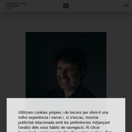
CAT
Utilitzem cookies pròpies i de tercers per oferir-li una
millor experiència i servei i, si s'escau, mostrar
publicitat relacionada amb les preferències mitjançant
l'anàlisi dels seus hàbits de navegació. Al clicar