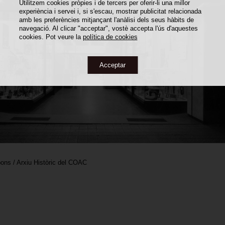
Utilitzem cookies pròpies i de tercers per oferir-li una millor
experiència i servei i, si s'escau, mostrar publicitat relacionada
amb les preferències mitjançant l'anàlisi dels seus hàbits de
navegació. Al clicar "acceptar", vostè accepta l'ús d'aquestes
cookies. Pot veure la
política de cookies
Acceptar
ons / Arxiu Històric del COAC