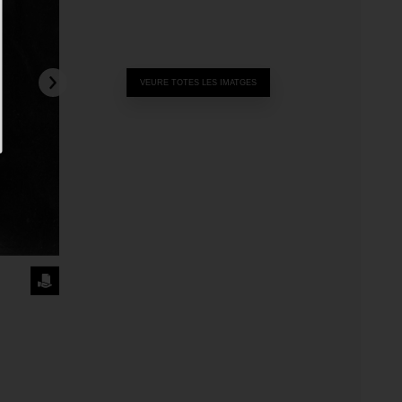
VEURE TOTES LES IMATGES
SOL·LICITA
LA
IMATGE