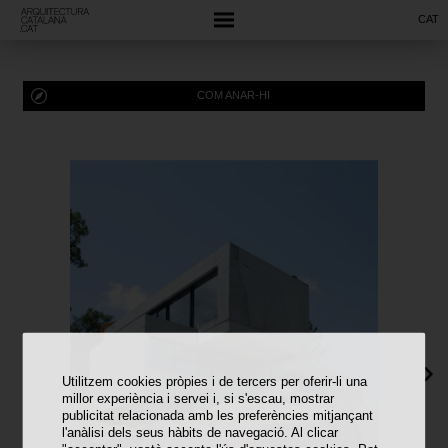
CAT
COM ANAR-HI
Utilitzem cookies pròpies i de tercers per oferir-li una
millor experiència i servei i, si s'escau, mostrar
publicitat relacionada amb les preferències mitjançant
l'anàlisi dels seus hàbits de navegació. Al clicar