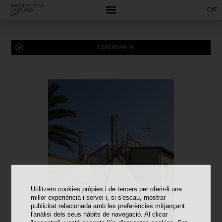
CAT
COM ANAR-HI
Utilitzem cookies pròpies i de tercers per oferir-li una
millor experiència i servei i, si s'escau, mostrar
publicitat relacionada amb les preferències mitjançant
l'anàlisi dels seus hàbits de navegació. Al clicar