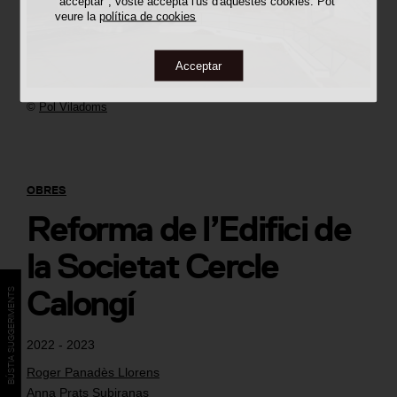
"acceptar", vostè accepta l'ús d'aquestes cookies. Pot
veure la
política de cookies
Acceptar
©
Pol Viladoms
OBRES
Reforma de l’Edifici de
la Societat Cercle
Calongí
BÚSTIA SUGGERIMENTS
2022 - 2023
Roger Panadès Llorens
Anna Prats Subiranas