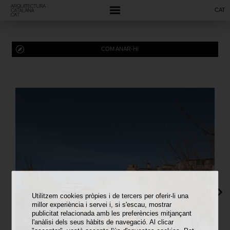
CAT
COM ANAR-HI
Utilitzem cookies pròpies i de tercers per oferir-li una
millor experiència i servei i, si s'escau, mostrar
publicitat relacionada amb les preferències mitjançant
l'anàlisi dels seus hàbits de navegació. Al clicar