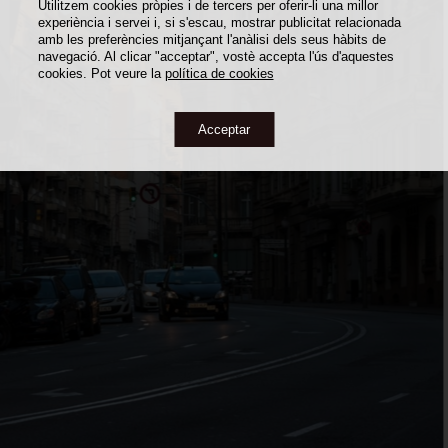
Utilitzem cookies pròpies i de tercers per oferir-li una millor
experiència i servei i, si s'escau, mostrar publicitat relacionada
amb les preferències mitjançant l'anàlisi dels seus hàbits de
navegació. Al clicar "acceptar", vostè accepta l'ús d'aquestes
cookies. Pot veure la
política de cookies
Acceptar