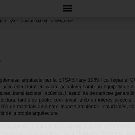
N THE MAP
CONSTELLATION
CHRONOLOGY
gdemasa arquitecte per la ETSAB l'any 1989 i col·legiat al C
n actiu estructurat en xarxa, actualment amb un equip fix de 4
tures, instal·lacions i acústica. L’estudi és de caràcter genera
tectura, tant d’ús públic com privat, amb un interès especial pe
 l’ús de materials amb baix impacte ambiental i saludables, com a
tir de la pròpia arquitectura.
 (Associació, Sostenibilitat i Arquitectura), de la Plataforma d
d'Arquitectes Sense Fronteres i de la Plataforma "Protegim l'Hort