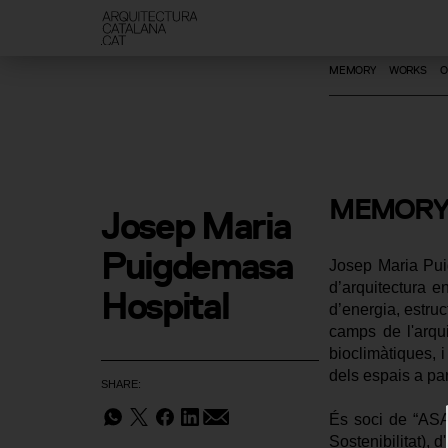
MEMORY
WORKS
O
MEMORY
Josep Maria 
Puigdemasa 
Josep Maria Pui
d’arquitectura e
Hospital
d’energia, estruc
camps de l'arqui
bioclimàtiques, i
dels espais a par
SHARE:
És soci de “ASA”
Sostenibilitat), 