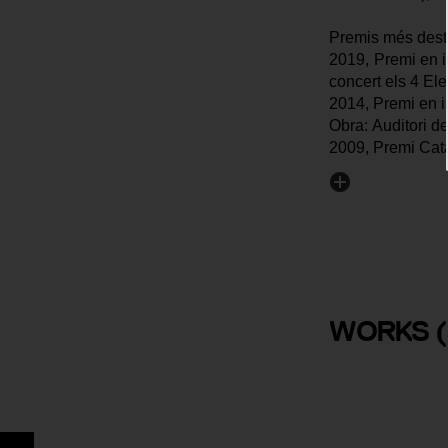
Premis més dest
2019, Premi en in
concert els 4 El
2014, Premi en i
Obra: Auditori de
2009, Premi Cat
Obra: Parc Cient
1998, Premi Cata
WORKS
(
Casa Salv