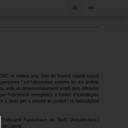
Search
ENG
OAC el mateix any. Des de llavors manté estudi 
 persones i col·laboradors externs en els àmbits 
lista, amb un desenvolupament ampli dels diferents 
r l’eficiència energètica a través d’estratègies 
 fonts per a obtenir el confort i la habitabilitat 
'Edificació Passivhaus, de “AuS” (Arquitectura i 
a de Lleida".