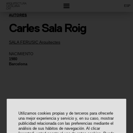
ESP
AUTORES
Carles Sala Roig
SALA FERUSIC Arquitectes
NACIMIENTO
1980
Barcelona
Utilizamos cookies propias y de terceros para ofrecerle
una mejor experiencia y servicio y, en su caso, mostrar
publicidad relacionada con las preferencias mediante el
análisis de sus hábitos de navegación. Al clicar