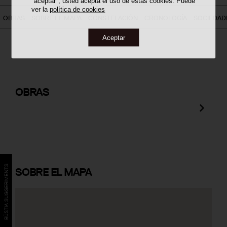
"aceptar", usted acepta el uso de estas cookies. Puede
ver la
política de cookies
OBRAS
SOBRE EL MAPA
CONSTELACIÓN
CRONOLOGÍA
SOCIEDAD
Aceptar
Rehabilitación 'Spring in Pantone
375c' en Celler Mas Rodó
OBRAS
BÚSTIA SUGGERIMENTS
SOBRE
EL MAPA