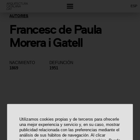
ESP
AUTORES
Francesc de Paula
Morera i Gatell
NACIMIENTO
DEFUNCIÓN
1869
1951
Utilizamos cookies propias y de terceros para ofrecerle
una mejor experiencia y servicio y, en su caso, mostrar
publicidad relacionada con las preferencias mediante el
análisis de sus hábitos de navegación. Al clicar