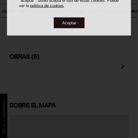
"aceptar", usted acepta el uso de estas cookies. Puede
ver la
política de cookies
OBRAS
SOBRE EL MAPA
CONSTELACIÓN
CRONOLOGÍA
BIBLIOGRA
Aceptar
Edificio Pal·las
OBRAS
(6)
BÚSTIA SUGGERIMENTS
SOBRE
EL MAPA