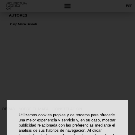
ESP
AUTORES
Josep Maria Bassols
OBRAS
SOBRE EL MAPA
CONSTELACIÓN
Utilizamos cookies propias y de terceros para ofrecerle
una mejor experiencia y servicio y, en su caso, mostrar
publicidad relacionada con las preferencias mediante el
análisis de sus hábitos de navegación. Al clicar