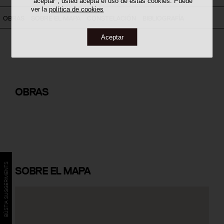
"aceptar", usted acepta el uso de estas cookies. Puede
ver la
política de cookies
OBRAS
SOBRE EL MAPA
CONSTELACIÓN
BIBLIOGRAFÍA
Aceptar
Casas MR-1
OBRAS
BÚSTIA SUGGERIMENTS
SOBRE
EL MAPA