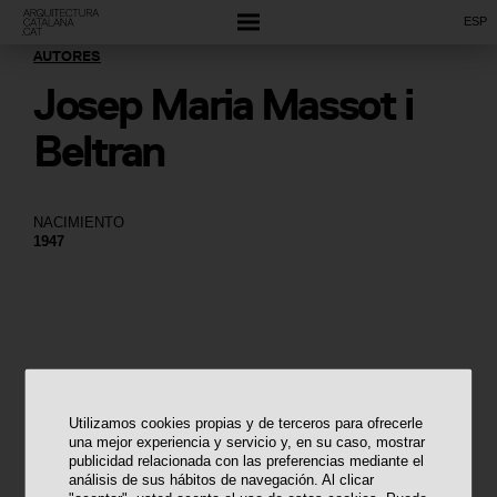
ESP
AUTORES
Josep Maria Massot i
Beltran
NACIMIENTO
1947
Utilizamos cookies propias y de terceros para ofrecerle
una mejor experiencia y servicio y, en su caso, mostrar
publicidad relacionada con las preferencias mediante el
análisis de sus hábitos de navegación. Al clicar