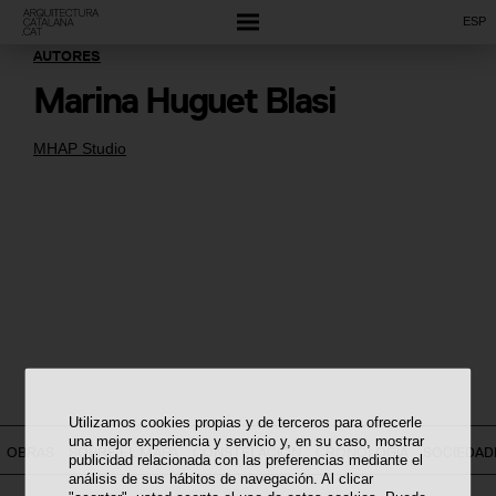
ESP
AUTORES
Marina Huguet Blasi
MHAP Studio
Utilizamos cookies propias y de terceros para ofrecerle
una mejor experiencia y servicio y, en su caso, mostrar
OBRAS
SOBRE EL MAPA
CONSTELACIÓN
CRONOLOGÍA
SOCIEDAD
publicidad relacionada con las preferencias mediante el
análisis de sus hábitos de navegación. Al clicar