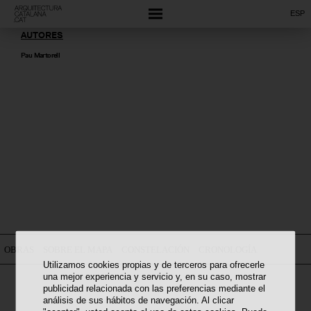
ESP
AUTORES
Pau Martorell
OBRAS
SOBRE EL MAPA
CONSTELACIÓN
CRONOLOGÍA
Utilizamos cookies propias y de terceros para ofrecerle
una mejor experiencia y servicio y, en su caso, mostrar
publicidad relacionada con las preferencias mediante el
análisis de sus hábitos de navegación. Al clicar