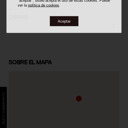
"aceptar", usted acepta el uso de estas cookies. Puede
ver la
política de cookies
Casa Bernardí Martorell
OBRAS
Aceptar
SOBRE
EL MAPA
BÚSTIA SUGGERIMENTS