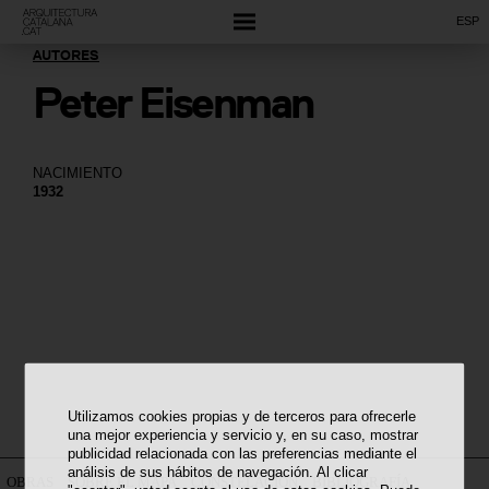
ESP
AUTORES
Peter Eisenman
NACIMIENTO
1932
Utilizamos cookies propias y de terceros para ofrecerle
una mejor experiencia y servicio y, en su caso, mostrar
publicidad relacionada con las preferencias mediante el
análisis de sus hábitos de navegación. Al clicar
OBRAS
SOBRE EL MAPA
CONSTELACIÓN
BIBLIOGRAFÍA