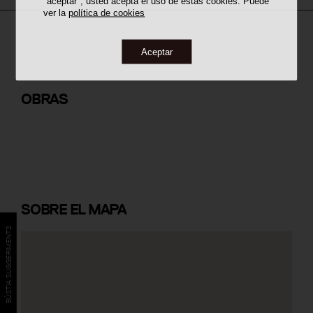
"aceptar", usted acepta el uso de estas cookies. Puede
ver la
política de cookies
Aceptar
Parc de la Draga
OBRAS
SOBRE
EL MAPA
BÚSTIA SUGGERIMENTS