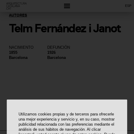
ESP
AUTORES
Telm Fernández i Janot
NACIMIENTO
DEFUNCIÓN
1855
1926
Barcelona
Barcelona
Utilizamos cookies propias y de terceros para ofrecerle
una mejor experiencia y servicio y, en su caso, mostrar
publicidad relacionada con las preferencias mediante el
análisis de sus hábitos de navegación. Al clicar