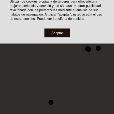
Utilizamos cookies propias y de terceros para ofrecerle una
mejor experiencia y servicio y, en su caso, mostrar publicidad
relacionada con las preferencias mediante el análisis de sus
hábitos de navegación. Al clicar "aceptar", usted acepta el uso
de estas cookies. Puede ver la
política de cookies
Aceptar