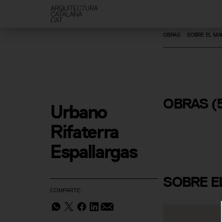
OBRAS
SOBRE EL MA
Reforma i
Ampliació 
Casa del D
OBRAS
(
Urbano 
Aleu
Rifaterra 
Espallargas
SOBRE
E
COMPARTE: