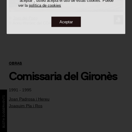
"aceptar", usted acepta el uso de estas cookies. Puede
ver la
política de cookies
©
Joan del Pozo
SOLICI
Aceptar
© Arxiu Històric del COAC
LA
IMAGE
OBRAS
Comissaria del Gironès
1991 - 1995
BÚSTIA SUGGERIMENTS
Joan Padrosa i Hereu
Joaquim Pla i Ros