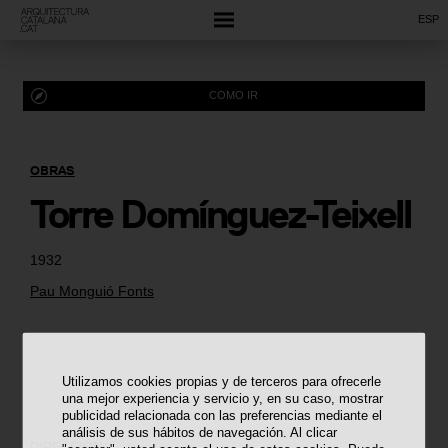
ESP
COMO IR
OBRAS
Torre Domínguez-Teixell
1932
Pau Monguió Fonts
Utilizamos cookies propias y de terceros para ofrecerle
una mejor experiencia y servicio y, en su caso, mostrar
publicidad relacionada con las preferencias mediante el
análisis de sus hábitos de navegación. Al clicar
DIRECCIÓN