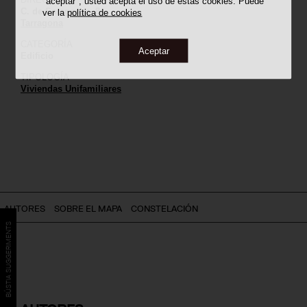
"aceptar", usted acepta el uso de estas cookies. Puede
C. de Saragossa, 8
ver la
política de cookies
Tarragona
CATEGORÍA
Aceptar
Edificio
TIPOLOGÍA
Viviendas Unifamiliares
AUTORES
SOBRE EL MAPA
CONSTELACIÓN
BÚSTIA SUGGERIMENTS