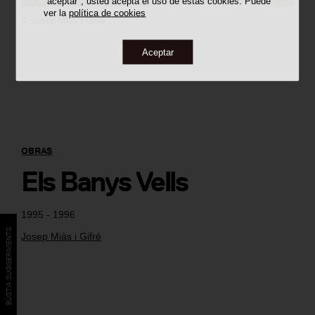
"aceptar", usted acepta el uso de estas cookies. Puede
ver la
política de cookies
©
Josep Miàs i Gifré
Aceptar
OBRAS
Els Banys Vells
1995 - 1996
BÚSTIA SUGGERIMENTS
Josep Miàs i Gifré