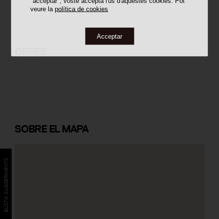
"acceptar", vostè accepta l'ús d'aquestes cookies. Pot
veure la
política de cookies
Acceptar
Gual Inundable al Riu Llobregat
OBRES
SOBRE
EL MAPA
BÚSTIA SUGGERIMENTS