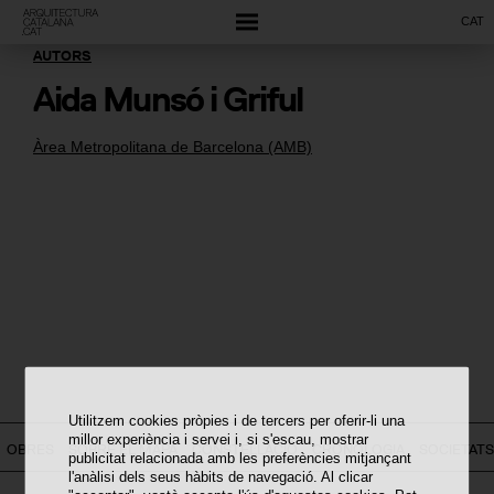
CAT
AUTORS
Aida Munsó i Griful
Àrea Metropolitana de Barcelona (AMB)
Utilitzem cookies pròpies i de tercers per oferir-li una
millor experiència i servei i, si s'escau, mostrar
OBRES
SOBRE EL MAPA
CONSTEL·LACIÓ
CRONOLOGIA
SOCIETATS
publicitat relacionada amb les preferències mitjançant
l'anàlisi dels seus hàbits de navegació. Al clicar