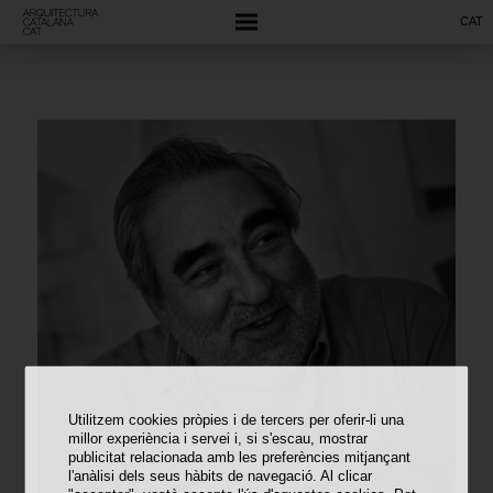
CAT
Utilitzem cookies pròpies i de tercers per oferir-li una
millor experiència i servei i, si s'escau, mostrar
publicitat relacionada amb les preferències mitjançant
l'anàlisi dels seus hàbits de navegació. Al clicar