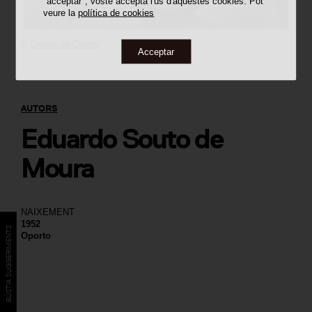
"acceptar", vostè accepta l'ús d'aquestes cookies. Pot
veure la
política de cookies
©
Leonel de Castro
Acceptar
AUTORS
Eduardo Souto de
Moura
NAIXEMENT
1952
BÚSTIA SUGGERIMENTS
Oporto