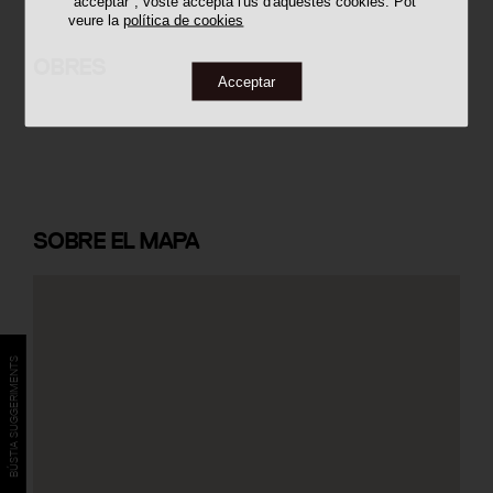
"acceptar", vostè accepta l'ús d'aquestes cookies. Pot
veure la
política de cookies
Recinte Firal de Tortosa
OBRES
Acceptar
SOBRE
EL MAPA
BÚSTIA SUGGERIMENTS