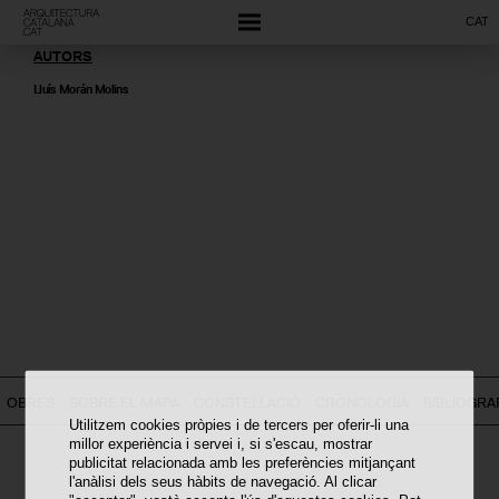
CAT
AUTORS
Lluís Morán Molins
OBRES
SOBRE EL MAPA
CONSTEL·LACIÓ
CRONOLOGIA
BIBLIOGRA
Utilitzem cookies pròpies i de tercers per oferir-li una
millor experiència i servei i, si s'escau, mostrar
publicitat relacionada amb les preferències mitjançant
l'anàlisi dels seus hàbits de navegació. Al clicar