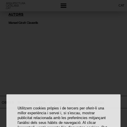
CAT
AUTORS
Manuel Giralt Clausells
OBRES
SOBRE EL MAPA
CONSTEL·LACIÓ
CRONOLOGIA
Utilitzem cookies pròpies i de tercers per oferir-li una
millor experiència i servei i, si s'escau, mostrar
publicitat relacionada amb les preferències mitjançant
l'anàlisi dels seus hàbits de navegació. Al clicar