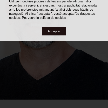
Utilitzem cookies pròpies i de tercers per oferir-li una millor
experiència i servei i, si s'escau, mostrar publicitat relacionada
amb les preferències mitjançant l'anàlisi dels seus hàbits de
navegació. Al clicar "acceptar", vostè accepta l'ús d'aquestes
cookies. Pot veure la
política de cookies
Acceptar