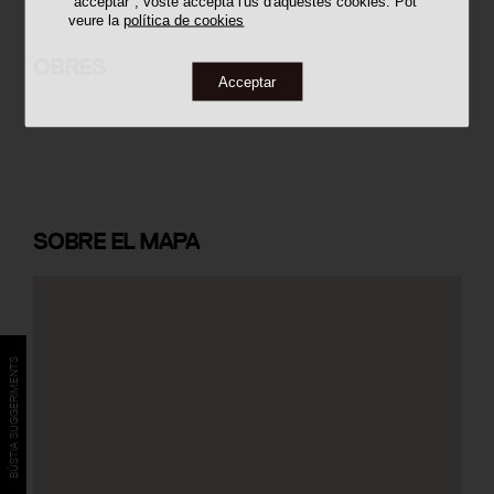
"acceptar", vostè accepta l'ús d'aquestes cookies. Pot
veure la
política de cookies
Estació de França
OBRES
Acceptar
SOBRE
EL MAPA
BÚSTIA SUGGERIMENTS