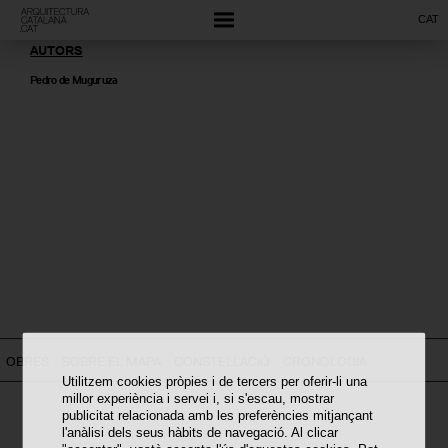
CAT
AUTORS
Pedro de Muguruza
OBRES
SOBRE EL MAPA
CONSTEL·LACIÓ
CRONOLOGIA
Utilitzem cookies pròpies i de tercers per oferir-li una
millor experiència i servei i, si s'escau, mostrar
publicitat relacionada amb les preferències mitjançant
l'anàlisi dels seus hàbits de navegació. Al clicar