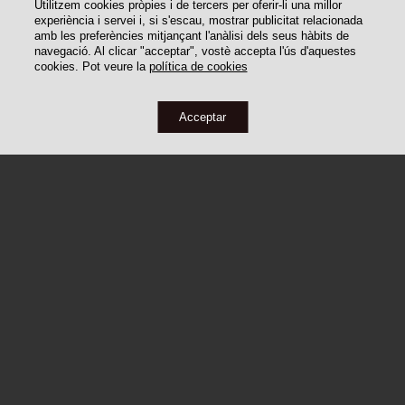
Utilitzem cookies pròpies i de tercers per oferir-li una millor
experiència i servei i, si s'escau, mostrar publicitat relacionada
amb les preferències mitjançant l'anàlisi dels seus hàbits de
navegació. Al clicar "acceptar", vostè accepta l'ús d'aquestes
cookies. Pot veure la
política de cookies
Acceptar