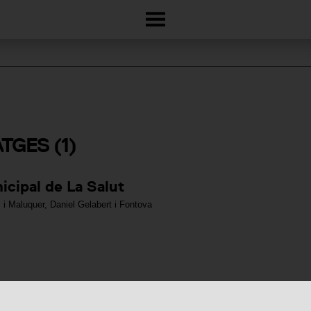
ATGES
(1)
cipal de La Salut
 i Maluquer
,
Daniel Gelabert i Fontova