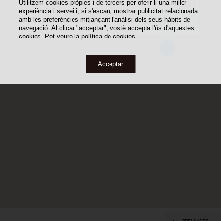
Utilitzem cookies pròpies i de tercers per oferir-li una millor
experiència i servei i, si s'escau, mostrar publicitat relacionada
amb les preferències mitjançant l'anàlisi dels seus hàbits de
Casa Albagès
navegació. Al clicar "acceptar", vostè accepta l'ús d'aquestes
cookies. Pot veure la
política de cookies
Acceptar
PREMIADES