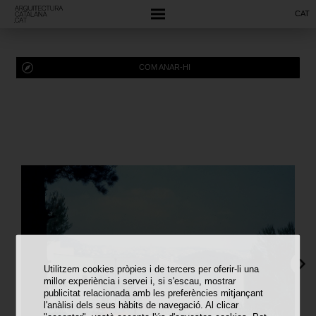
CAT
COM ANAR-HI
Utilitzem cookies pròpies i de tercers per oferir-li una
millor experiència i servei i, si s'escau, mostrar
publicitat relacionada amb les preferències mitjançant
l'anàlisi dels seus hàbits de navegació. Al clicar