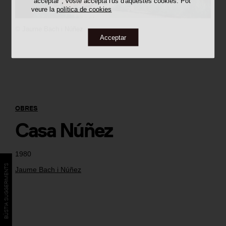
"acceptar", vostè accepta l'ús d'aquestes cookies. Pot
veure la
política de cookies
©
Jaume Bach i Núñez
Acceptar
OBRES
Casa Núñez
1980
BÚSTIA SUGGERIMENTS
Jaume Bach i Núñez