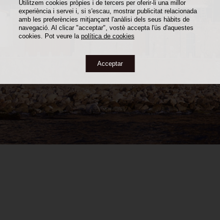
Utilitzem cookies pròpies i de tercers per oferir-li una millor
experiència i servei i, si s'escau, mostrar publicitat relacionada
amb les preferències mitjançant l'anàlisi dels seus hàbits de
navegació. Al clicar "acceptar", vostè accepta l'ús d'aquestes
cookies. Pot veure la
política de cookies
Acceptar