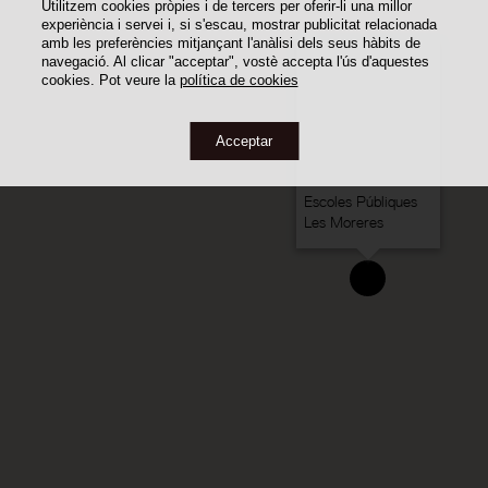
Utilitzem cookies pròpies i de tercers per oferir-li una millor
experiència i servei i, si s'escau, mostrar publicitat relacionada
amb les preferències mitjançant l'anàlisi dels seus hàbits de
navegació. Al clicar "acceptar", vostè accepta l'ús d'aquestes
cookies. Pot veure la
política de cookies
Acceptar
Escoles Públiques
Les Moreres