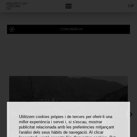
CAT
COM ANAR-HI
Utilitzem cookies pròpies i de tercers per oferir-li una
millor experiència i servei i, si s'escau, mostrar
publicitat relacionada amb les preferències mitjançant
l'anàlisi dels seus hàbits de navegació. Al clicar