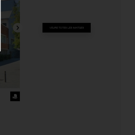
VEURE TOTES LES IMATGES
SOL·LICITA
LA
IMATGE