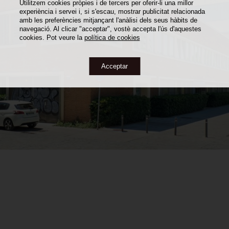
Utilitzem cookies pròpies i de tercers per oferir-li una millor
experiència i servei i, si s'escau, mostrar publicitat relacionada
amb les preferències mitjançant l'anàlisi dels seus hàbits de
navegació. Al clicar "acceptar", vostè accepta l'ús d'aquestes
cookies. Pot veure la
política de cookies
Acceptar