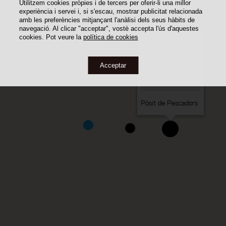
Utilitzem cookies pròpies i de tercers per oferir-li una millor
experiència i servei i, si s'escau, mostrar publicitat relacionada
amb les preferències mitjançant l'anàlisi dels seus hàbits de
navegació. Al clicar "acceptar", vostè accepta l'ús d'aquestes
cookies. Pot veure la
política de cookies
Acceptar
Pòsit de Pescadors