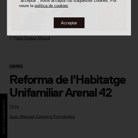
"acceptar", vostè accepta l'ús d'aquestes cookies. Pot
veure la
política de cookies
Acceptar
©
Pepo Segura Marzal
OBRES
Reforma de l'Habitatge
Unifamiliar Arenal 42
BÚSTIA SUGGERIMENTS
2018
Juan Manuel Zaguirre Fernández