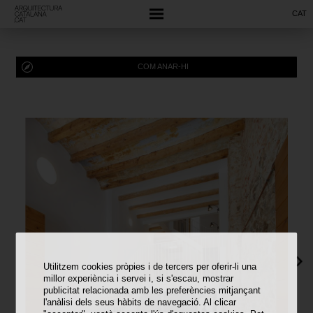
CAT
COM ANAR-HI
Utilitzem cookies pròpies i de tercers per oferir-li una
millor experiència i servei i, si s'escau, mostrar
publicitat relacionada amb les preferències mitjançant
l'anàlisi dels seus hàbits de navegació. Al clicar