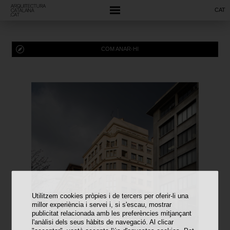
CAT
COM ANAR-HI
Utilitzem cookies pròpies i de tercers per oferir-li una
millor experiència i servei i, si s'escau, mostrar
publicitat relacionada amb les preferències mitjançant
l'anàlisi dels seus hàbits de navegació. Al clicar