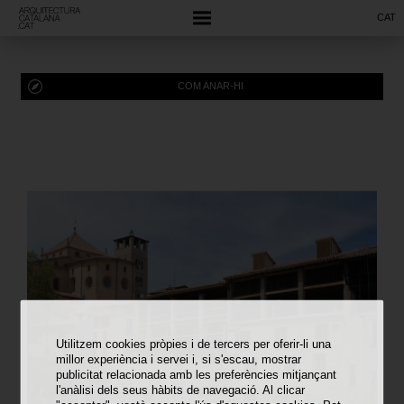
CAT
COM ANAR-HI
Utilitzem cookies pròpies i de tercers per oferir-li una
millor experiència i servei i, si s'escau, mostrar
publicitat relacionada amb les preferències mitjançant
l'anàlisi dels seus hàbits de navegació. Al clicar