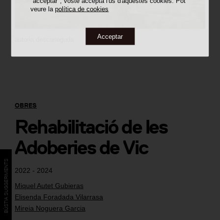
"acceptar", vostè accepta l'ús d'aquestes cookies. Pot
veure la
política de cookies
Acceptar
autoria desconeguda
OBRES
Rehabilitació de les
Adoberies de Vic
BÚSTIA SUGGERIMENTS
2022 - 2024
Miquel Autet Gubieras
Elisenda Foradada Vilarrasa
Mireia Noguera Garcia